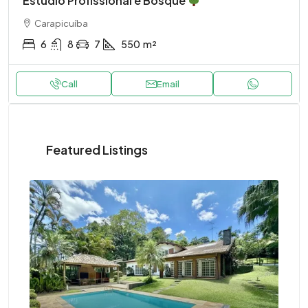
Estúdio Profissional e Bosque
Carapicuíba
6
8
7
550
m²
Call
Email
Featured Listings