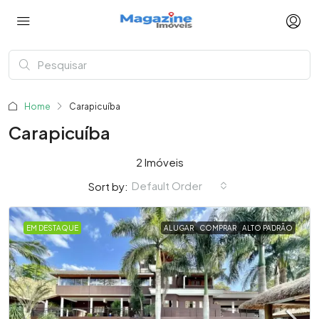
Home
Carapicuíba
Carapicuíba
2 Imóveis
Default Order
Sort by:
EM DESTAQUE
ALUGAR
COMPRAR
ALTO PADRÃO