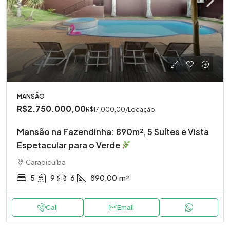
MANSÃO
R$2.750.000,00
R$17.000,00
/Locação
Mansão na Fazendinha: 890m², 5 Suítes e Vista
Espetacular para o Verde
Carapicuíba
5
9
6
890,00
m²
Call
Email