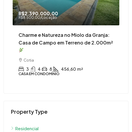
R$2.390.000,00
R$
R$8.500,00
/Locação
R$1
tes
Charme e Natureza no Miolo da Granja:
Mi
Casa de Campo em Terreno de 2.000m²
Su
Cotia
CA
3
4
8
456,60
m²
CASA EM CONDOMÍNIO
Property Type
Residencial