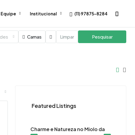
(11) 97875-8284
 Equipe
Institucional
ades
Camas
Limpar
Pesquisar
Featured Listings
R$2.390.000,00
R$3.
R$8.500,00
/Locação
R$12.
90m², 5
Charme e Natureza no Miolo da
Mini