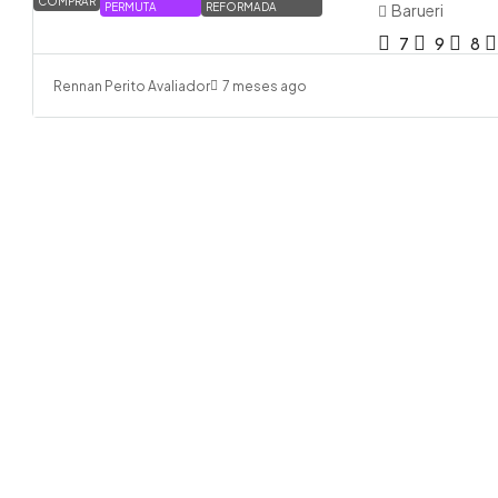
COMPRAR
PERMUTA
REFORMADA
Barueri
7
9
8
Rennan Perito Avaliador
7 meses ago
R$350.
R$2.500,0
Sobrado
Maria L
Vargem 
Vargem 
2
1
VILLA