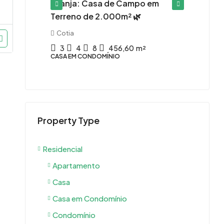
 para o
Granja: Casa de Campo em
Suíte
Terreno de 2.000m² 🌿
Bosq
Cotia
Car
3
4
8
456,60
m²
6
CASA EM CONDOMÍNIO
CASA 
Property Type
Residencial
Apartamento
Casa
Casa em Condomínio
Condomínio