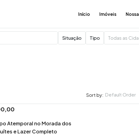
Início
Imóveis
Nossa
Situação
Tipo
Todas as Cid
Default Order
Sort by:
00,00
R$2.750.000,00
R$17.000,00
/Locação
po Atemporal no Morada dos
Suítes e Lazer Completo
Mansão na Fazendinha: 8