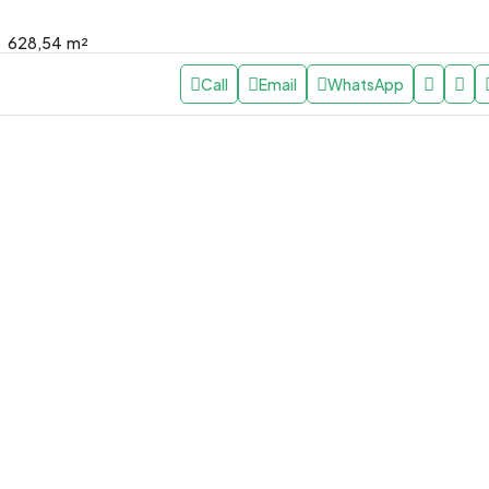
Suítes e Vista Espetacular
Verde 🌿
628,54
m²
Carapicuíba
Call
Email
WhatsApp
5
9
6
890,00
m²
MANSÃO
000,00
0
/Locação
 “Zero Km” no Villagio
uiza: Oportunidade em
Grande Paulista 🔑
Grande Paulista
65
m²