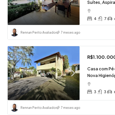
Suítes, Aspir
4
7
Rennan Perito Avaliador
7 meses ago
R$350.
R$2.500,0
Sobrado
R$1.100.00
Maria L
Vargem 
Casa com Pé-
Nova Higienóp
Vargem 
2
VILLA
3
3
Rennan Perito Avaliador
7 meses ago