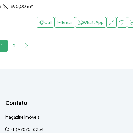
6
890,00
m²
Call
Email
WhatsApp
1
2
Contato
Magazine Imóveis
(11) 97875-8284