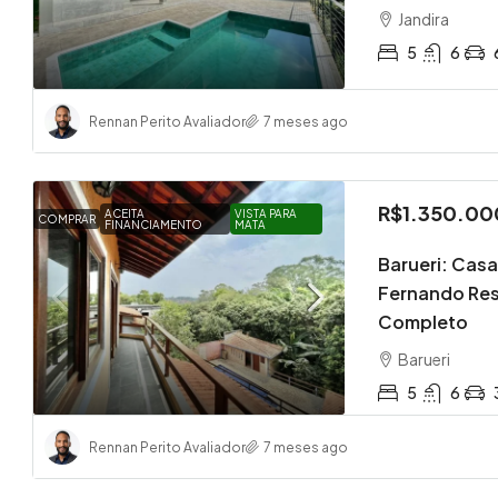
Jandira
5
6
Rennan Perito Avaliador
7 meses ago
R$1.350.00
ACEITA
VISTA PARA
COMPRAR
FINANCIAMENTO
MATA
Barueri: Cas
Fernando Resi
Completo
Barueri
5
6
Rennan Perito Avaliador
7 meses ago