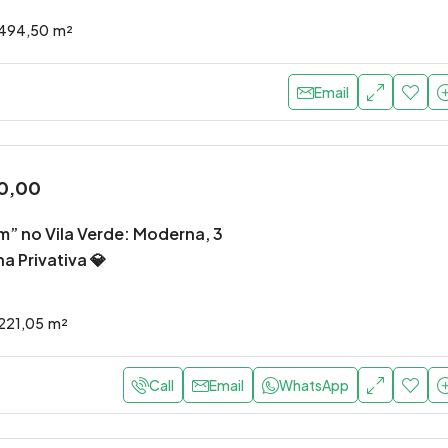
494,50
m²
Email
0,00
” no Vila Verde: Moderna, 3
na Privativa 💎
221,05
m²
Call
Email
WhatsApp