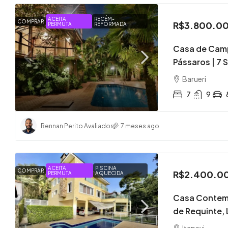
ACEITA
RECÉM-
COMPRAR
R$3.800.0
PERMUTA
REFORMADA
Casa de Cam
Pássaros | 7 
Barueri
7
9
Rennan Perito Avaliador
7 meses ago
ACEITA
PISCINA
COMPRAR
R$2.400.0
PERMUTA
AQUECIDA
Casa Contemp
de Requinte, 
Itapevi