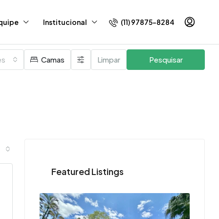
(11) 97875-8284
quipe
Institucional
es
Camas
Limpar
Pesquisar
Featured Listings