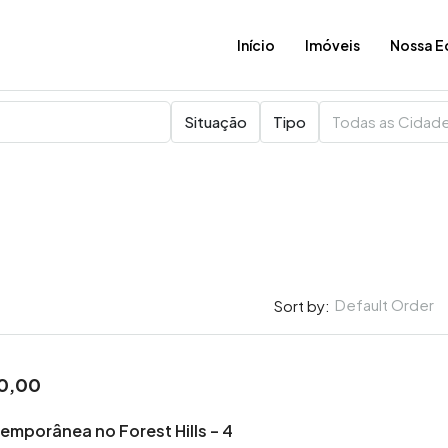
Início
Imóveis
Nossa E
Situação
Tipo
Todas as Cidad
Default Order
Sort by:
0,00
mporânea no Forest Hills – 4