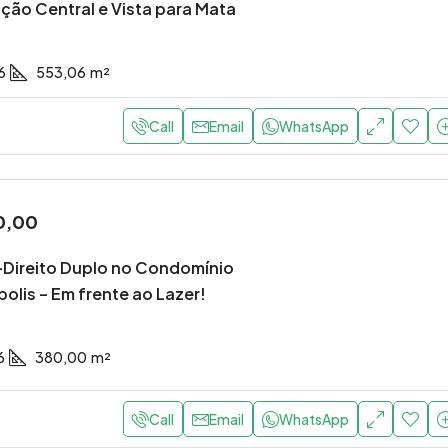
ação Central e Vista para Mata
6
553,06
m²
Call
Email
WhatsApp
000,00
R$2.750.000,00
0
/Locação
R$17.000,00
/Locação
 “Zero Km” no Villagio
Mansão na Fazendinha: 8
0,00
uiza: Oportunidade em
Suítes e Vista Espetacular
Grande Paulista 🔑
Verde 🌿
Direito Duplo no Condomínio
olis – Em frente ao Lazer!
Grande Paulista
Carapicuíba
1
65
m²
5
9
6
890,00
MANSÃO
6
380,00
m²
Call
Email
WhatsApp