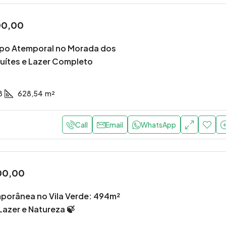
00,00
po Atemporal no Morada dos
Suítes e Lazer Completo
8
628,54
m²
Call
Email
WhatsApp
00,00
orânea no Vila Verde: 494m²
Lazer e Natureza 🍃