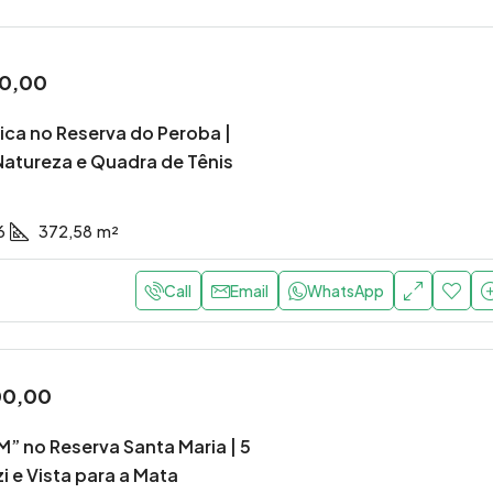
0,00
ica no Reserva do Peroba |
Natureza e Quadra de Tênis
6
372,58
m²
Call
Email
WhatsApp
00,00
” no Reserva Santa Maria | 5
i e Vista para a Mata