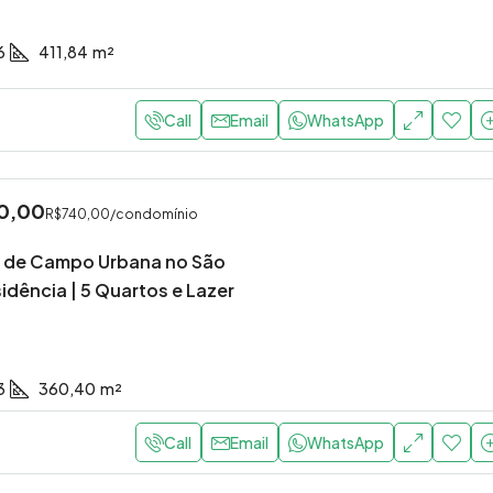
6
411,84
m²
Call
Email
WhatsApp
0,00
R$740,00
/condomínio
a de Campo Urbana no São
dência | 5 Quartos e Lazer
3
360,40
m²
Call
Email
WhatsApp