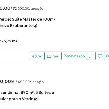
0,00
R$12.000,00
/Locação
Verde: Suíte Master de 100m²,
ureza Exuberante 🌿
378,79
m²
Call
Email
WhatsApp
00,00
R$17.000,00
/Locação
zendinha: 890m², 5 Suítes e
ular para o Verde 🌿