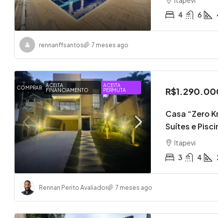
4
6
rennanffsantos
7 meses ago
ACEITA
ACEITA
COMPRAR
R$1.290.00
FINANCIAMENTO
PERMUTA
Casa “Zero Km
Suítes e Pisci
Itapevi
3
4
Rennan Perito Avaliador
7 meses ago