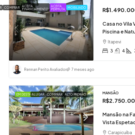
ACEITA
ACEITA
R
COMPRAR
MOBILIADO
R$1.490.00
FINANCIAMENTO
PERMUTA
Casa no Vila 
Piscina e Nat
Itapevi
3
4
Rennan Perito Avaliador
7 meses ago
MANSÃO
EM DESTAQUE
ALUGAR
COMPRAR
ALTO PADRÃO
R$2.750.0
Mansão na Fa
Vista Espetac
Carapicuíba