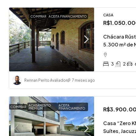
CASA
COMPRAR
ACEITA FINANCIAMENTO
R$1.050.00
Chácara Rúst
5.300 m² de 
3
2
Rennan Perito Avaliador
7 meses ago
ACABAMENTO
ACEITA
COMPRAR
R$3.900.0
PREMIUM
FINANCIAMENTO
Casa “Zero KM
Suítes, Jacuzz